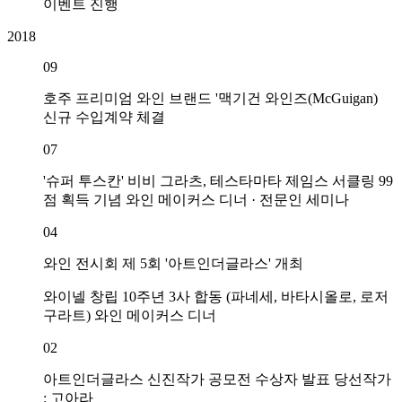
이벤트 진행
2
2018
09
호주 프리미엄 와인 브랜드 '맥기건 와인즈(McGuigan)
신규 수입계약 체결
07
'슈퍼 투스칸' 비비 그라츠, 테스타마타 제임스 서클링 99
점 획득 기념 와인 메이커스 디너 · 전문인 세미나
04
와인 전시회 제 5회 '아트인더글라스' 개최
2
와이넬 창립 10주년 3사 합동 (파네세, 바타시올로, 로저
구라트) 와인 메이커스 디너
02
아트인더글라스 신진작가 공모전 수상자 발표 당선작가
: 고아라