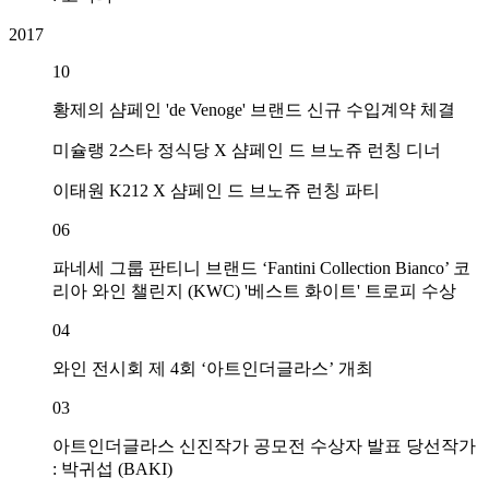
2017
10
황제의 샴페인 'de Venoge' 브랜드 신규 수입계약 체결
미슐랭 2스타 정식당 X 샴페인 드 브노쥬 런칭 디너
이태원 K212 X 샴페인 드 브노쥬 런칭 파티
2
06
파네세 그룹 판티니 브랜드 ‘Fantini Collection Bianco’ 코
리아 와인 챌린지 (KWC) '베스트 화이트' 트로피 수상
04
와인 전시회 제 4회 ‘아트인더글라스’ 개최
03
아트인더글라스 신진작가 공모전 수상자 발표 당선작가
: 박귀섭 (BAKI)